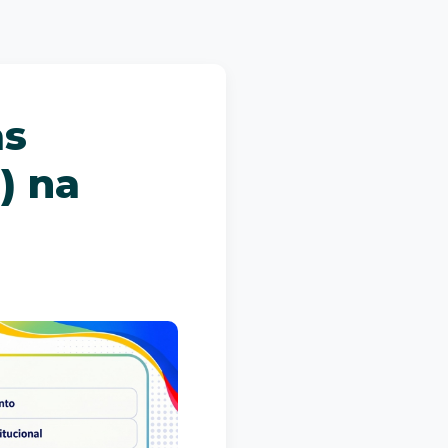
as
) na