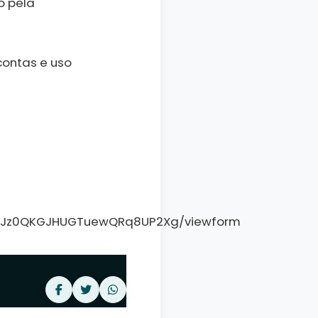
o pela
contas e uso
8FBJz0QKGJHUGTuewQRq8UP2Xg/viewform