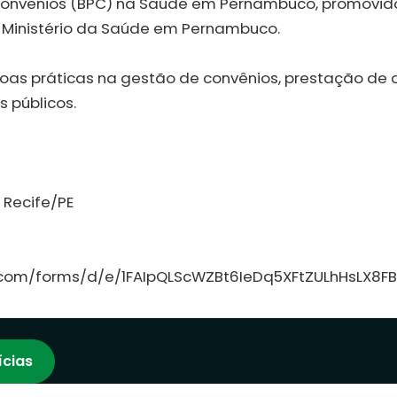
Convênios (BPC) na Saúde em Pernambuco, promovid
 Ministério da Saúde em Pernambuco.
oas práticas na gestão de convênios, prestação de 
s públicos.
 Recife/PE
e.com/forms/d/e/1FAIpQLScWZBt6IeDq5XFtZULhHsLX
ícias